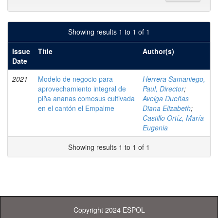
Showing results 1 to 1 of 1
Issue
Title
Author(s)
Date
2021
Modelo de negocio para
Herrera Samaniego,
aprovechamiento integral de
Paul, Director
;
piña ananas comosus cultivada
Aveiga Dueñas
en el cantón el Empalme
Diana Elizabeth
;
Castillo Ortíz, María
Eugenia
Showing results 1 to 1 of 1
Copyright 2024 ESPOL