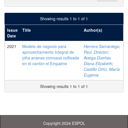
Showing results 1 to 1 of 1
Issue
Title
Author(s)
Date
2021
Modelo de negocio para
Herrera Samaniego,
aprovechamiento integral de
Paul, Director
;
piña ananas comosus cultivada
Aveiga Dueñas
en el cantón el Empalme
Diana Elizabeth
;
Castillo Ortíz, María
Eugenia
Showing results 1 to 1 of 1
Copyright 2024 ESPOL