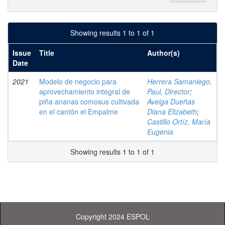
Showing results 1 to 1 of 1
Issue
Title
Author(s)
Date
2021
Modelo de negocio para
Herrera Samaniego,
aprovechamiento integral de
Paul, Director
;
piña ananas comosus cultivada
Aveiga Dueñas
en el cantón el Empalme
Diana Elizabeth
;
Castillo Ortíz, María
Eugenia
Showing results 1 to 1 of 1
Copyright 2024 ESPOL