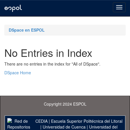
Skip
navigation
DSpace en ESPOL
No Entries in Index
There are no entries in the index for "All of DSpace".
DSpace Home
Copyright 2024 ESPOL
CEDIA
|
Escuela Superior Politécnica del Litoral
|
Universidad de Cuenca
|
Universidad del