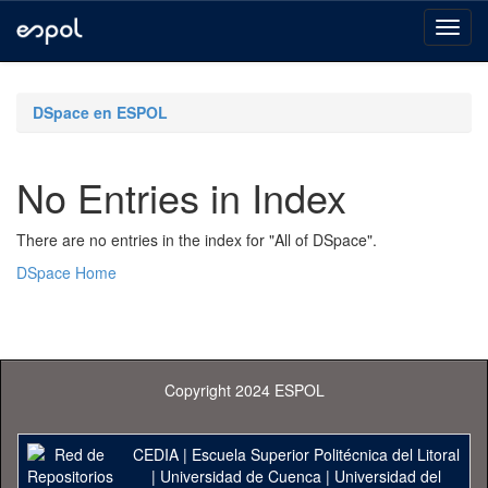
Skip
navigation
DSpace en ESPOL
No Entries in Index
There are no entries in the index for "All of DSpace".
DSpace Home
Copyright 2024 ESPOL
CEDIA
|
Escuela Superior Politécnica del Litoral
|
Universidad de Cuenca
|
Universidad del