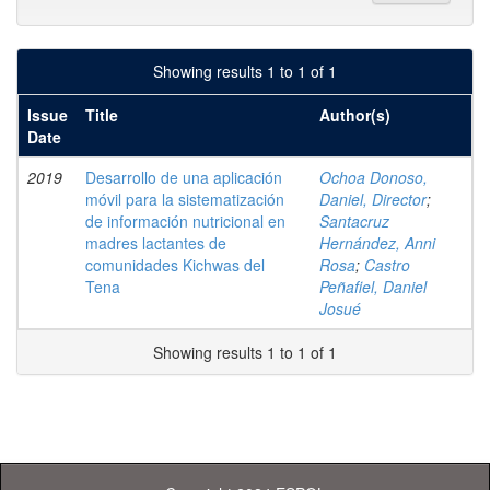
Showing results 1 to 1 of 1
Issue
Title
Author(s)
Date
2019
Desarrollo de una aplicación
Ochoa Donoso,
móvil para la sistematización
Daniel, Director
;
de información nutricional en
Santacruz
madres lactantes de
Hernández, Anni
comunidades Kichwas del
Rosa
;
Castro
Tena
Peñafiel, Daniel
Josué
Showing results 1 to 1 of 1