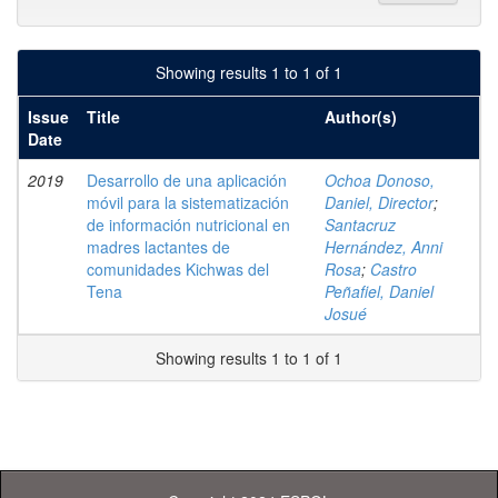
Showing results 1 to 1 of 1
Issue
Title
Author(s)
Date
2019
Desarrollo de una aplicación
Ochoa Donoso,
móvil para la sistematización
Daniel, Director
;
de información nutricional en
Santacruz
madres lactantes de
Hernández, Anni
comunidades Kichwas del
Rosa
;
Castro
Tena
Peñafiel, Daniel
Josué
Showing results 1 to 1 of 1