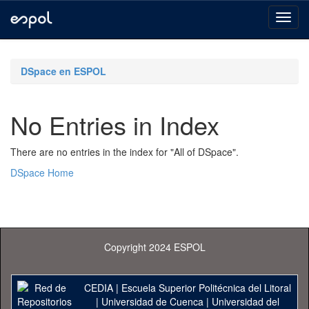
Skip
navigation
DSpace en ESPOL
No Entries in Index
There are no entries in the index for "All of DSpace".
DSpace Home
Copyright 2024 ESPOL
CEDIA
|
Escuela Superior Politécnica del Litoral
|
Universidad de Cuenca
|
Universidad del