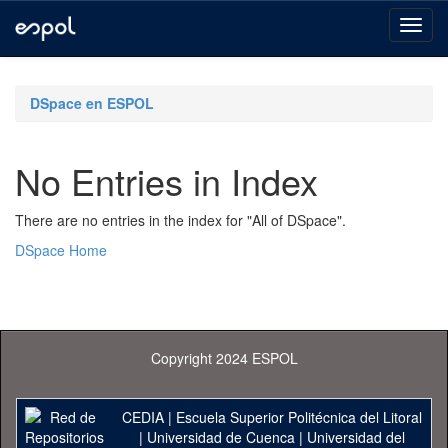
Skip
navigation
DSpace en ESPOL
No Entries in Index
There are no entries in the index for "All of DSpace".
DSpace Home
Copyright 2024 ESPOL
CEDIA
|
Escuela Superior Politécnica del Litoral
|
Universidad de Cuenca
|
Universidad del