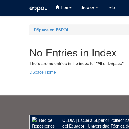
Home
Browse
Help
Skip
navigation
DSpace en ESPOL
No Entries in Index
There are no entries in the index for "All of DSpace".
DSpace Home
CEDIA
|
Escuela Superior Politécnica
del Ecuador
|
Universidad Técnica d