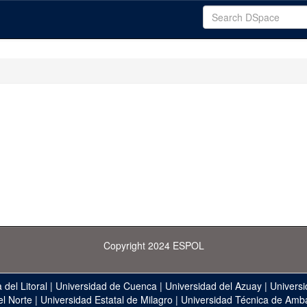
Copyright 2024 ESPOL
 del Litoral
|
Universidad de Cuenca
|
Universidad del Azuay
|
Universi
el Norte
|
Universidad Estatal de Milagro
|
Universidad Técnica de Amb