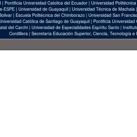
l
|
Pontificia Universidad Catolica del Ecuador
|
Universidad Politécnica
as-ESPE
|
Universidad de Guayaquil
|
Universidad Técnica de Machala
Bolivar
|
Escuela Politécnica del Chimborazo
|
Universidad San Francis
Universidad Católica de Santiago de Guayaquil
|
Pontificia Universidad
atal del Carchi
|
Universidad de Especialidades Espíritu Santo
|
Institu
Cordillera
|
Secretaría Educación Superior, Ciencia, Tecnología e