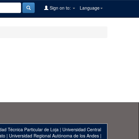
Sign on to:
Language
dad Técnica Particular de Loja
|
Universidad Central
ato
|
Universidad Regional Autónoma de los Andes
|