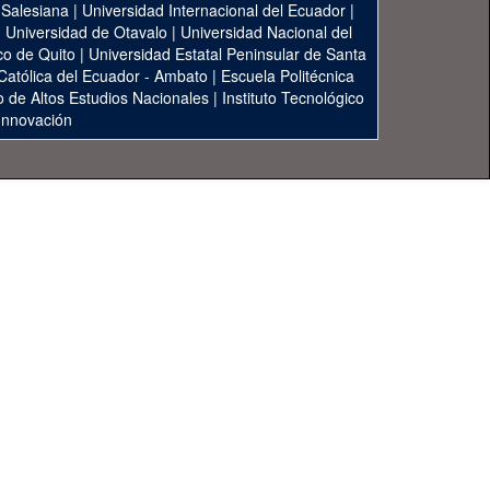
 Salesiana
|
Universidad Internacional del Ecuador
|
|
Universidad de Otavalo
|
Universidad Nacional del
co de Quito
|
Universidad Estatal Peninsular de Santa
 Católica del Ecuador - Ambato
|
Escuela Politécnica
to de Altos Estudios Nacionales
|
Instituto Tecnológico
 Innovación