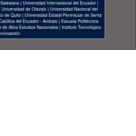
 Salesiana
|
Universidad Internacional del Ecuador
|
|
Universidad de Otavalo
|
Universidad Nacional del
co de Quito
|
Universidad Estatal Peninsular de Santa
 Católica del Ecuador - Ambato
|
Escuela Politécnica
to de Altos Estudios Nacionales
|
Instituto Tecnológico
 Innovación