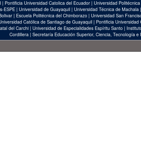
l
|
Pontificia Universidad Catolica del Ecuador
|
Universidad Politécnica
as-ESPE
|
Universidad de Guayaquil
|
Universidad Técnica de Machala
Bolivar
|
Escuela Politécnica del Chimborazo
|
Universidad San Francis
Universidad Católica de Santiago de Guayaquil
|
Pontificia Universidad
atal del Carchi
|
Universidad de Especialidades Espíritu Santo
|
Institu
Cordillera
|
Secretaría Educación Superior, Ciencia, Tecnología e