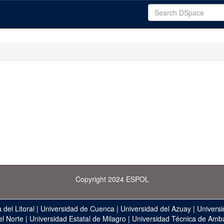
Copyright 2024 ESPOL
 del Litoral
|
Universidad de Cuenca
|
Universidad del Azuay
|
Universi
el Norte
|
Universidad Estatal de Milagro
|
Universidad Técnica de Amb