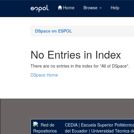
Home
Browse
Help
Skip
navigation
DSpace en ESPOL
No Entries in Index
There are no entries in the index for "All of DSpace".
DSpace Home
CEDIA
|
Escuela Superior Politécnica
del Ecuador
|
Universidad Técnica d