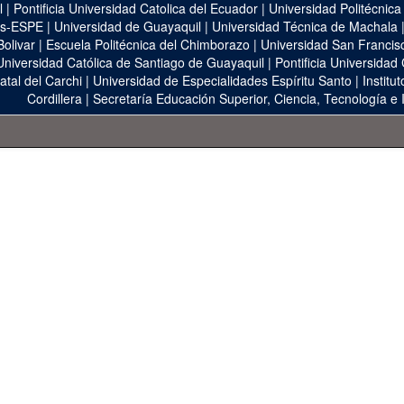
l
|
Pontificia Universidad Catolica del Ecuador
|
Universidad Politécnica
as-ESPE
|
Universidad de Guayaquil
|
Universidad Técnica de Machala
Bolivar
|
Escuela Politécnica del Chimborazo
|
Universidad San Francis
Universidad Católica de Santiago de Guayaquil
|
Pontificia Universidad
atal del Carchi
|
Universidad de Especialidades Espíritu Santo
|
Institu
Cordillera
|
Secretaría Educación Superior, Ciencia, Tecnología e