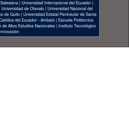
 Salesiana
|
Universidad Internacional del Ecuador
|
|
Universidad de Otavalo
|
Universidad Nacional del
co de Quito
|
Universidad Estatal Peninsular de Santa
 Católica del Ecuador - Ambato
|
Escuela Politécnica
to de Altos Estudios Nacionales
|
Instituto Tecnológico
 Innovación