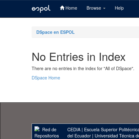
Home
Browse
Help
Skip
navigation
DSpace en ESPOL
No Entries in Index
There are no entries in the index for "All of DSpace".
DSpace Home
CEDIA
|
Escuela Superior Politécnica
del Ecuador
|
Universidad Técnica d