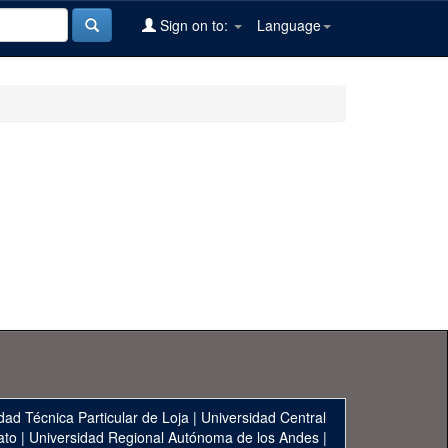
Sign on to:
Language
dad Técnica Particular de Loja
|
Universidad Central
ato
|
Universidad Regional Autónoma de los Andes
|