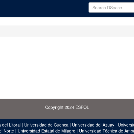
Copyright 2024 ESPOL
 del Litoral
|
Universidad de Cuenca
|
Universidad del Azuay
|
Universi
el Norte
|
Universidad Estatal de Milagro
|
Universidad Técnica de Amb