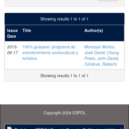
Showing results 1 to 1 of 1
Issue
Title
Author(s)
Date
2013-
100% guayaco: programa de
Moncayo Muñoz,
06-17
entretenimiento sociocultural y
José David
;
Chung
turístico.
Prieto, John David
;
Córdova, Roberto
Showing results 1 to 1 of 1
Copyright 2024 ESPOL