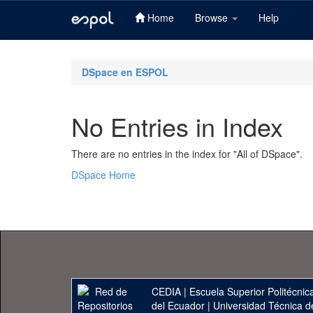
Home
Browse
Help
Skip
navigation
DSpace en ESPOL
No Entries in Index
There are no entries in the index for "All of DSpace".
DSpace Home
CEDIA
|
Escuela Superior Politécnica
del Ecuador
|
Universidad Técnica d