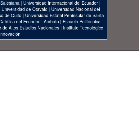
 Salesiana
|
Universidad Internacional del Ecuador
|
|
Universidad de Otavalo
|
Universidad Nacional del
co de Quito
|
Universidad Estatal Peninsular de Santa
 Católica del Ecuador - Ambato
|
Escuela Politécnica
to de Altos Estudios Nacionales
|
Instituto Tecnológico
 Innovación