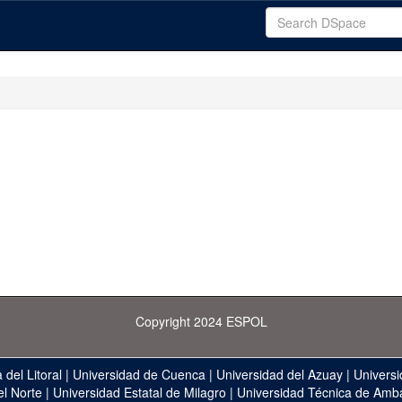
Copyright 2024 ESPOL
 del Litoral
|
Universidad de Cuenca
|
Universidad del Azuay
|
Universi
el Norte
|
Universidad Estatal de Milagro
|
Universidad Técnica de Amb