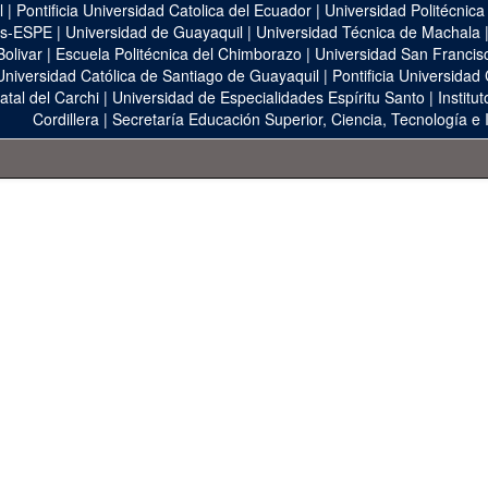
l
|
Pontificia Universidad Catolica del Ecuador
|
Universidad Politécnica
as-ESPE
|
Universidad de Guayaquil
|
Universidad Técnica de Machala
Bolivar
|
Escuela Politécnica del Chimborazo
|
Universidad San Francis
Universidad Católica de Santiago de Guayaquil
|
Pontificia Universidad
atal del Carchi
|
Universidad de Especialidades Espíritu Santo
|
Institu
Cordillera
|
Secretaría Educación Superior, Ciencia, Tecnología e