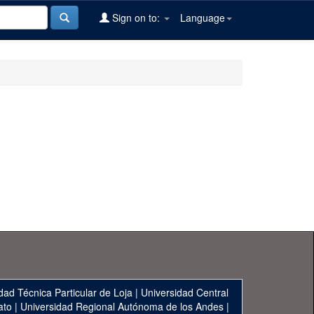
Sign on to:
Language
dad Técnica Particular de Loja
|
Universidad Central
ato
|
Universidad Regional Autónoma de los Andes
|