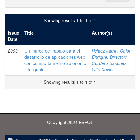
Showing results 1 to 1 of 1
Issue
Title
Author(s)
Date
2003
Un marco de trabajo para el
Pelaez Jarrin, Colon
desarrollo de aplicaciones web
Enrique, Director
;
con comportamiento autónomo
Cordero Sánchez,
inteligente
Otto Xavier
Showing results 1 to 1 of 1
Copyright 2024 ESPOL