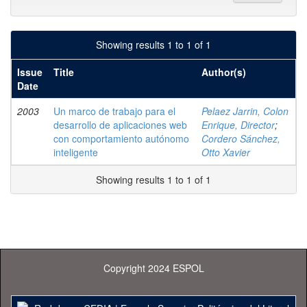
Showing results 1 to 1 of 1
Issue
Title
Author(s)
Date
2003
Un marco de trabajo para el
Pelaez Jarrin, Colon
desarrollo de aplicaciones web
Enrique, Director
;
con comportamiento autónomo
Cordero Sánchez,
inteligente
Otto Xavier
Showing results 1 to 1 of 1
Copyright 2024 ESPOL