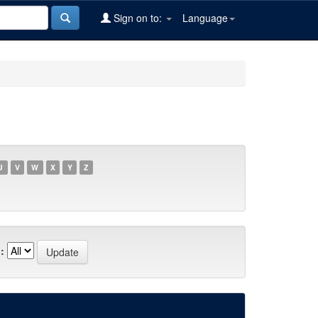
Sign on to:
Language
U
V
W
X
Y
Z
: