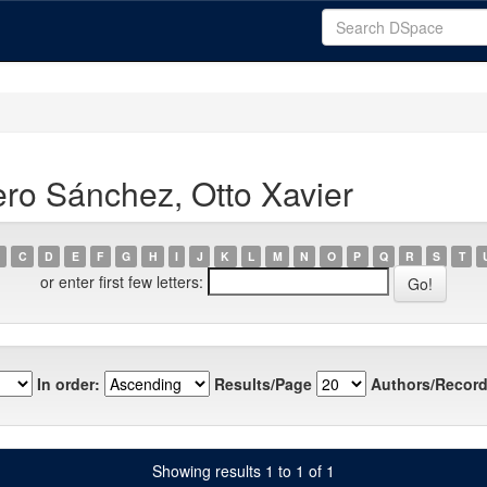
ro Sánchez, Otto Xavier
C
D
E
F
G
H
I
J
K
L
M
N
O
P
Q
R
S
T
or enter first few letters:
In order:
Results/Page
Authors/Record
Showing results 1 to 1 of 1