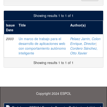
Showing results 1 to 1 of 1
Issue
Title
Author(s)
Date
2003
Un marco de trabajo para el
Pelaez Jarrin, Colon
desarrollo de aplicaciones web
Enrique, Director
;
con comportamiento autónomo
Cordero Sánchez,
inteligente
Otto Xavier
Showing results 1 to 1 of 1
Copyright 2024 ESPOL