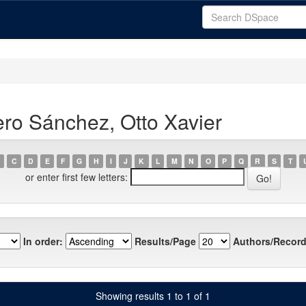
ro Sánchez, Otto Xavier
C
D
E
F
G
H
I
J
K
L
M
N
O
P
Q
R
S
T
or enter first few letters:
In order:
Results/Page
Authors/Record
Showing results 1 to 1 of 1