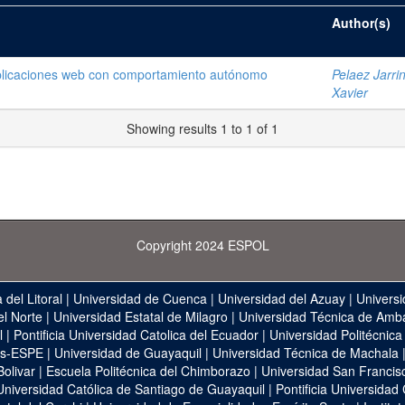
Author(s)
aplicaciones web con comportamiento autónomo
Pelaez Jarri
Xavier
Showing results 1 to 1 of 1
Copyright 2024 ESPOL
 del Litoral
|
Universidad de Cuenca
|
Universidad del Azuay
|
Universi
el Norte
|
Universidad Estatal de Milagro
|
Universidad Técnica de Amb
l
|
Pontificia Universidad Catolica del Ecuador
|
Universidad Politécnica
as-ESPE
|
Universidad de Guayaquil
|
Universidad Técnica de Machala
Bolivar
|
Escuela Politécnica del Chimborazo
|
Universidad San Francis
Universidad Católica de Santiago de Guayaquil
|
Pontificia Universidad