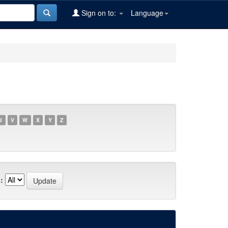
Sign on to:
Language
U
V
W
X
Y
Z
: