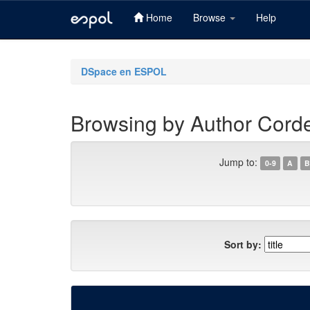
Home
Browse
Help
Skip
navigation
DSpace en ESPOL
Browsing by Author Corde
Jump to:
0-9
A
B
Sort by: