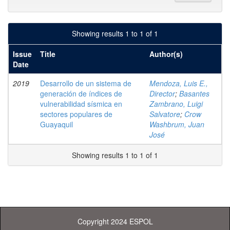
Showing results 1 to 1 of 1
Issue
Title
Author(s)
Date
2019
Desarrollo de un sistema de
Mendoza, Luis E.,
generación de índices de
Director
;
Basantes
vulnerabilidad sísmica en
Zambrano, Luigi
sectores populares de
Salvatore
;
Crow
Guayaquil
Washbrum, Juan
José
Showing results 1 to 1 of 1
Copyright 2024 ESPOL