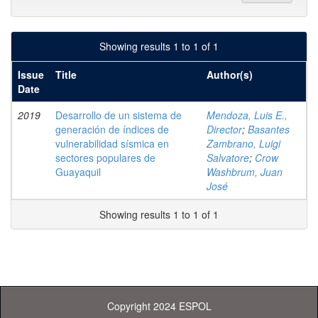
Showing results 1 to 1 of 1
Issue
Title
Author(s)
Date
2019
Desarrollo de un sistema de
Mendoza, Luis E.,
generación de índices de
Director
;
Basantes
vulnerabilidad sísmica en
Zambrano, Luigi
sectores populares de
Salvatore
;
Crow
Guayaquil
Washbrum, Juan
José
Showing results 1 to 1 of 1
Copyright 2024 ESPOL