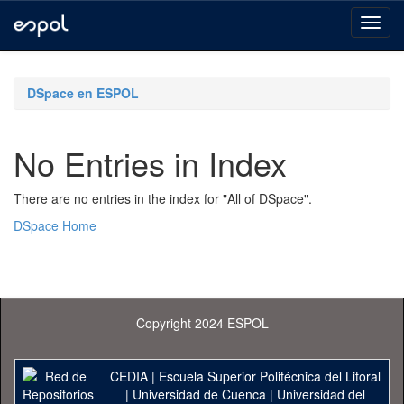
Skip
navigation
DSpace en ESPOL
No Entries in Index
There are no entries in the index for "All of DSpace".
DSpace Home
Copyright 2024 ESPOL
CEDIA
|
Escuela Superior Politécnica del Litoral
|
Universidad de Cuenca
|
Universidad del