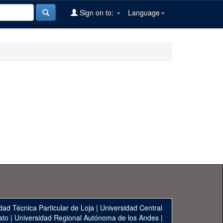
Sign on to:
Language
dad Técnica Particular de Loja
|
Universidad Central
ato
|
Universidad Regional Autónoma de los Andes
|