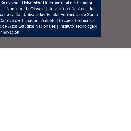
 Salesiana
|
Universidad Internacional del Ecuador
|
|
Universidad de Otavalo
|
Universidad Nacional del
co de Quito
|
Universidad Estatal Peninsular de Santa
 Católica del Ecuador - Ambato
|
Escuela Politécnica
to de Altos Estudios Nacionales
|
Instituto Tecnológico
 Innovación