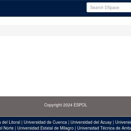
Copyright 2024 ESPOL
 del Litoral
|
Universidad de Cuenca
|
Universidad del Azuay
|
Universi
el Norte
|
Universidad Estatal de Milagro
|
Universidad Técnica de Amb