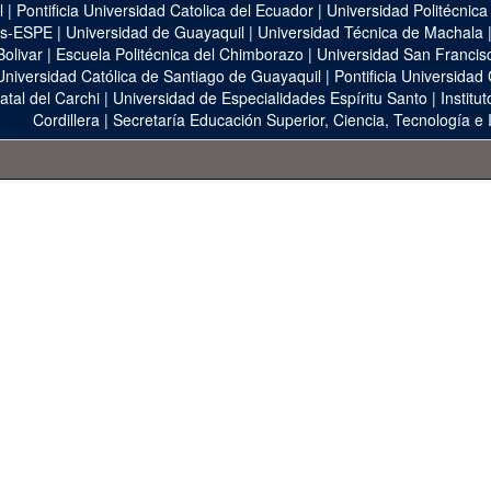
l
|
Pontificia Universidad Catolica del Ecuador
|
Universidad Politécnica
as-ESPE
|
Universidad de Guayaquil
|
Universidad Técnica de Machala
Bolivar
|
Escuela Politécnica del Chimborazo
|
Universidad San Francis
Universidad Católica de Santiago de Guayaquil
|
Pontificia Universidad
atal del Carchi
|
Universidad de Especialidades Espíritu Santo
|
Institu
Cordillera
|
Secretaría Educación Superior, Ciencia, Tecnología e