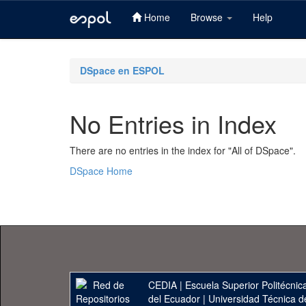
Home
Browse
Help
Skip
navigation
DSpace en ESPOL
No Entries in Index
There are no entries in the index for "All of DSpace".
DSpace Home
CEDIA
|
Escuela Superior Politécnica
del Ecuador
|
Universidad Técnica d