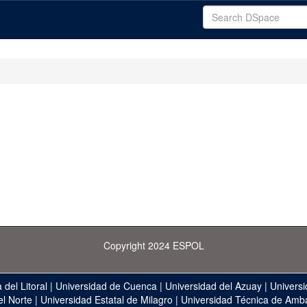
Copyright 2024 ESPOL
 del Litoral
|
Universidad de Cuenca
|
Universidad del Azuay
|
Universi
el Norte
|
Universidad Estatal de Milagro
|
Universidad Técnica de Amb