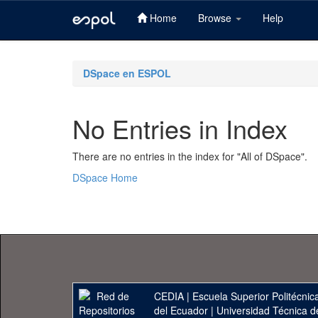
Home
Browse
Help
Skip
navigation
DSpace en ESPOL
No Entries in Index
There are no entries in the index for "All of DSpace".
DSpace Home
CEDIA
|
Escuela Superior Politécnica
del Ecuador
|
Universidad Técnica d