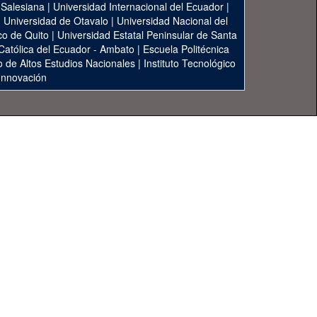
 Salesiana
|
Universidad Internacional del Ecuador
|
|
Universidad de Otavalo
|
Universidad Nacional del
co de Quito
|
Universidad Estatal Peninsular de Santa
 Católica del Ecuador - Ambato
|
Escuela Politécnica
to de Altos Estudios Nacionales
|
Instituto Tecnológico
 Innovación