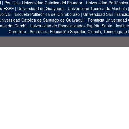
l
|
Pontificia Universidad Catolica del Ecuador
|
Universidad Politécnica
as-ESPE
|
Universidad de Guayaquil
|
Universidad Técnica de Machala
Bolivar
|
Escuela Politécnica del Chimborazo
|
Universidad San Francis
Universidad Católica de Santiago de Guayaquil
|
Pontificia Universidad
atal del Carchi
|
Universidad de Especialidades Espíritu Santo
|
Institu
Cordillera
|
Secretaría Educación Superior, Ciencia, Tecnología e