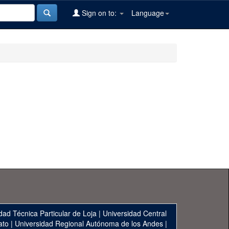
Sign on to:
Language
dad Técnica Particular de Loja
|
Universidad Central
ato
|
Universidad Regional Autónoma de los Andes
|