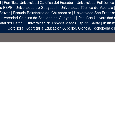
l
|
Pontificia Universidad Catolica del Ecuador
|
Universidad Politécnica
as-ESPE
|
Universidad de Guayaquil
|
Universidad Técnica de Machala
Bolivar
|
Escuela Politécnica del Chimborazo
|
Universidad San Francis
Universidad Católica de Santiago de Guayaquil
|
Pontificia Universidad
atal del Carchi
|
Universidad de Especialidades Espíritu Santo
|
Institu
Cordillera
|
Secretaría Educación Superior, Ciencia, Tecnología e