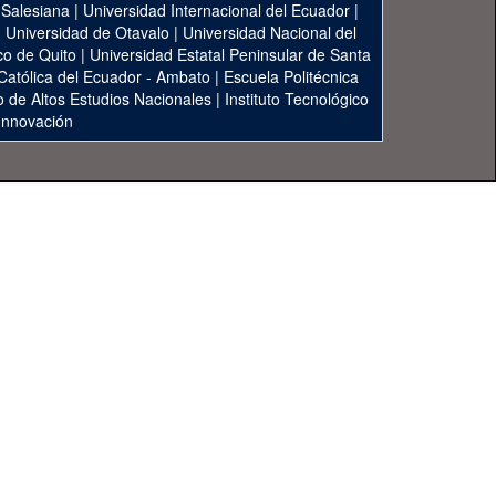
 Salesiana
|
Universidad Internacional del Ecuador
|
|
Universidad de Otavalo
|
Universidad Nacional del
co de Quito
|
Universidad Estatal Peninsular de Santa
 Católica del Ecuador - Ambato
|
Escuela Politécnica
to de Altos Estudios Nacionales
|
Instituto Tecnológico
 Innovación