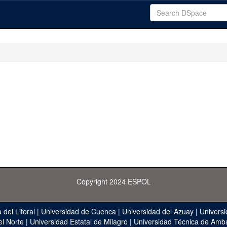
Copyright 2024 ESPOL
 del Litoral
|
Universidad de Cuenca
|
Universidad del Azuay
|
Universi
el Norte
|
Universidad Estatal de Milagro
|
Universidad Técnica de Amb