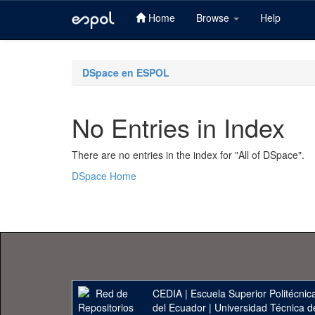
Home
Browse
Help
Skip
navigation
DSpace en ESPOL
No Entries in Index
There are no entries in the index for "All of DSpace".
DSpace Home
CEDIA
|
Escuela Superior Politécnica
del Ecuador
|
Universidad Técnica d