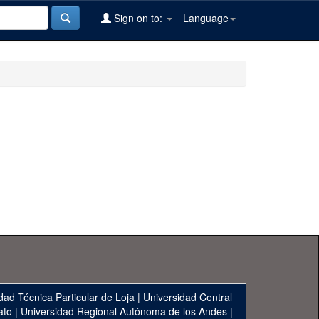
Sign on to:
Language
dad Técnica Particular de Loja
|
Universidad Central
ato
|
Universidad Regional Autónoma de los Andes
|