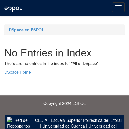
Skip
navigation
DSpace en ESPOL
No Entries in Index
There are no entries in the index for "All of DSpace".
DSpace Home
Copyright 2024 ESPOL
CEDIA
|
Escuela Superior Politécnica del Litoral
|
Universidad de Cuenca
|
Universidad del