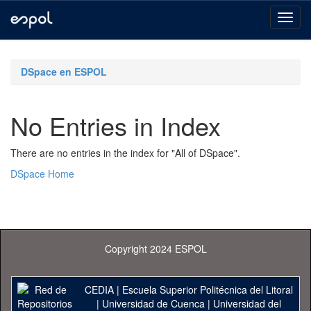
Skip
navigation
DSpace en ESPOL
No Entries in Index
There are no entries in the index for "All of DSpace".
DSpace Home
Copyright 2024 ESPOL
CEDIA
|
Escuela Superior Politécnica del Litoral
|
Universidad de Cuenca
|
Universidad del