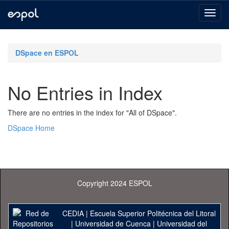
Skip
navigation
DSpace en ESPOL
No Entries in Index
There are no entries in the index for "All of DSpace".
DSpace Home
Copyright 2024 ESPOL
CEDIA
|
Escuela Superior Politécnica del Litoral
|
Universidad de Cuenca
|
Universidad del