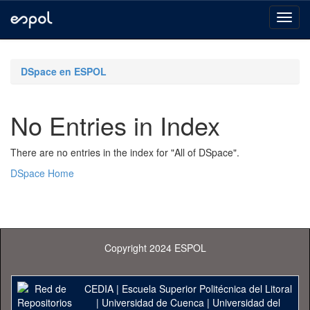
Skip
navigation
DSpace en ESPOL
No Entries in Index
There are no entries in the index for "All of DSpace".
DSpace Home
Copyright 2024 ESPOL
CEDIA
|
Escuela Superior Politécnica del Litoral
|
Universidad de Cuenca
|
Universidad del