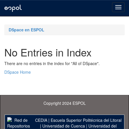
Skip
navigation
DSpace en ESPOL
No Entries in Index
There are no entries in the index for "All of DSpace".
DSpace Home
Copyright 2024 ESPOL
CEDIA
|
Escuela Superior Politécnica del Litoral
|
Universidad de Cuenca
|
Universidad del