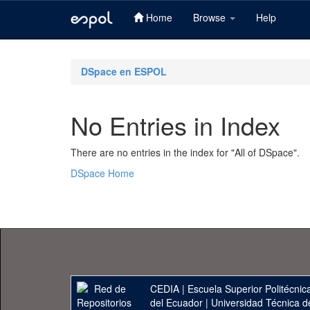
Home
Browse
Help
Skip
navigation
DSpace en ESPOL
No Entries in Index
There are no entries in the index for "All of DSpace".
DSpace Home
CEDIA
|
Escuela Superior Politécnica
del Ecuador
|
Universidad Técnica d