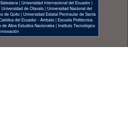
 Salesiana
|
Universidad Internacional del Ecuador
|
|
Universidad de Otavalo
|
Universidad Nacional del
co de Quito
|
Universidad Estatal Peninsular de Santa
 Católica del Ecuador - Ambato
|
Escuela Politécnica
to de Altos Estudios Nacionales
|
Instituto Tecnológico
 Innovación