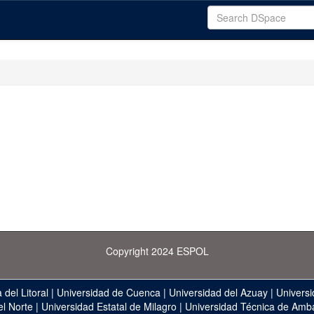
Copyright 2024 ESPOL
 del Litoral
|
Universidad de Cuenca
|
Universidad del Azuay
|
Universi
el Norte
|
Universidad Estatal de Milagro
|
Universidad Técnica de Amb