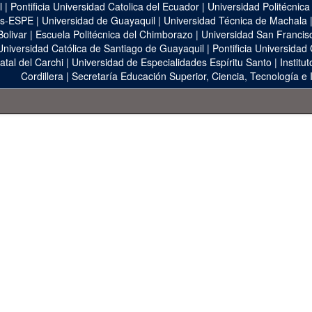
l
|
Pontificia Universidad Catolica del Ecuador
|
Universidad Politécnica
as-ESPE
|
Universidad de Guayaquil
|
Universidad Técnica de Machala
Bolivar
|
Escuela Politécnica del Chimborazo
|
Universidad San Francis
Universidad Católica de Santiago de Guayaquil
|
Pontificia Universidad
atal del Carchi
|
Universidad de Especialidades Espíritu Santo
|
Institu
Cordillera
|
Secretaría Educación Superior, Ciencia, Tecnología e