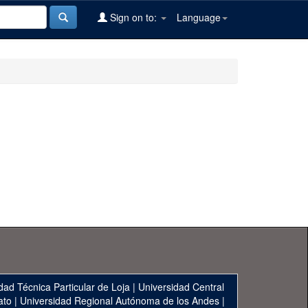
Sign on to:
Language
dad Técnica Particular de Loja
|
Universidad Central
ato
|
Universidad Regional Autónoma de los Andes
|