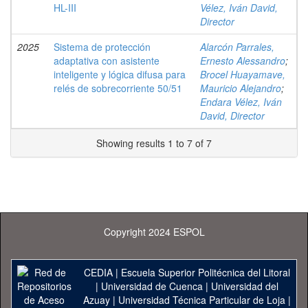
HL-III
Vélez, Iván David,
Director
2025
Sistema de protección
Alarcón Parrales,
adaptativa con asistente
Ernesto Alessandro
;
inteligente y lógica difusa para
Brocel Huayamave,
relés de sobrecorriente 50/51
Mauricio Alejandro
;
Endara Vélez, Iván
David, Director
Showing results 1 to 7 of 7
Copyright 2024 ESPOL
CEDIA
|
Escuela Superior Politécnica del Litoral
|
Universidad de Cuenca
|
Universidad del
Azuay
|
Universidad Técnica Particular de Loja
|