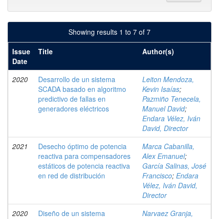
Showing results 1 to 7 of 7
Issue
Title
Author(s)
Date
2020
Desarrollo de un sistema
Leiton Mendoza,
SCADA basado en algoritmo
Kevin Isaías
;
predictivo de fallas en
Pazmiño Tenecela,
generadores eléctricos
Manuel David
;
Endara Vélez, Iván
David, Director
2021
Desecho óptimo de potencia
Marca Cabanilla,
reactiva para compensadores
Alex Emanuel
;
estáticos de potencia reactiva
García Salinas, José
en red de distribución
Francisco
;
Endara
Vélez, Iván David,
Director
2020
Diseño de un sistema
Narvaez Granja,