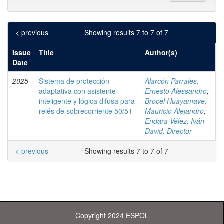
< previous
Showing results 7 to 7 of 7
Issue
Title
Author(s)
Date
2025
Sistema de protección
Alarcón Parrales,
adaptativa con asistente
Ernesto Alessandro
;
inteligente y lógica difusa para
Brocel Huayamave,
relés de sobrecorriente 50/51
Mauricio Alejandro
;
Endara Vélez, Iván
David, Director
< previous
Showing results 7 to 7 of 7
Copyright 2024 ESPOL