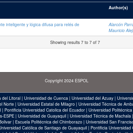
Author(s)
e inteligente y lógica difusa para relés de
Alarcón Parr
Mauricio Ale
Showing results 7 to 7 of 7
Copyright 2024 ESPOL
 del Litoral
|
Universidad de Cuenca
|
Universidad del Azuay
|
Universi
el Norte
|
Universidad Estatal de Milagro
|
Universidad Técnica de Amb
l
|
Pontificia Universidad Catolica del Ecuador
|
Universidad Politécnica
as-ESPE
|
Universidad de Guayaquil
|
Universidad Técnica de Machala
Bolivar
|
Escuela Politécnica del Chimborazo
|
Universidad San Francis
Universidad Católica de Santiago de Guayaquil
|
Pontificia Universidad