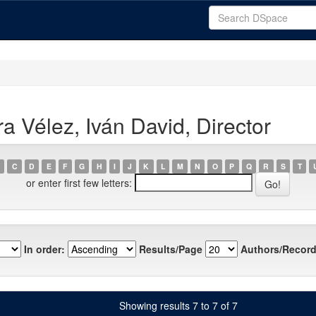
 Vélez, Iván David, Director
C
D
E
F
G
H
I
J
K
L
M
N
O
P
Q
R
S
T
or enter first few letters:
In order:
Results/Page
Authors/Record
Showing results 7 to 7 of 7