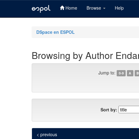
Home
Browse
Help
Skip
navigation
DSpace en ESPOL
Browsing by Author Endara
Jump to:
0-9
A
B
Sort by:
< previous