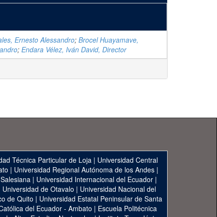
ales, Ernesto Alessandro
;
Brocel Huayamave,
jandro
;
Endara Vélez, Iván David, Director
dad Técnica Particular de Loja
|
Universidad Central
ato
|
Universidad Regional Autónoma de los Andes
|
 Salesiana
|
Universidad Internacional del Ecuador
|
|
Universidad de Otavalo
|
Universidad Nacional del
co de Quito
|
Universidad Estatal Peninsular de Santa
 Católica del Ecuador - Ambato
|
Escuela Politécnica