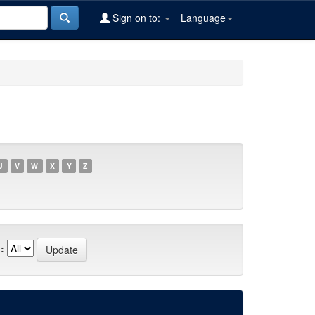
Sign on to:
Language
U
V
W
X
Y
Z
: