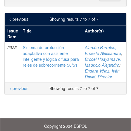
< previous
Showing results 7 to 7 of 7
Issue
Title
Author(s)
Date
2025
Sistema de protección
Alarcón Parrales,
adaptativa con asistente
Ernesto Alessandro
;
inteligente y lógica difusa para
Brocel Huayamave,
relés de sobrecorriente 50/51
Mauricio Alejandro
;
Endara Vélez, Iván
David, Director
< previous
Showing results 7 to 7 of 7
Copyright 2024 ESPOL