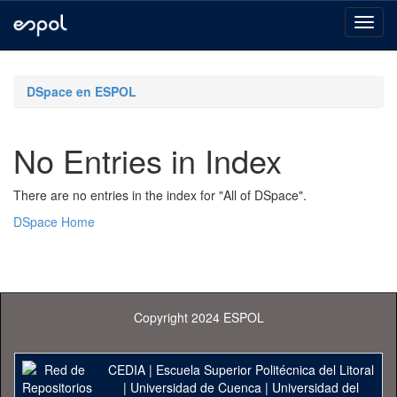
Skip
navigation
DSpace en ESPOL
No Entries in Index
There are no entries in the index for "All of DSpace".
DSpace Home
Copyright 2024 ESPOL
CEDIA
|
Escuela Superior Politécnica del Litoral
|
Universidad de Cuenca
|
Universidad del