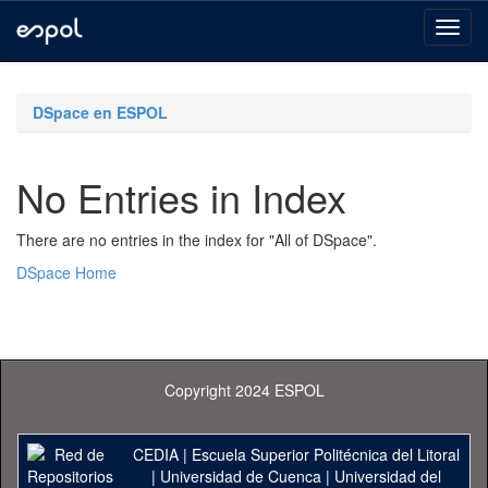
Skip
navigation
DSpace en ESPOL
No Entries in Index
There are no entries in the index for "All of DSpace".
DSpace Home
Copyright 2024 ESPOL
CEDIA
|
Escuela Superior Politécnica del Litoral
|
Universidad de Cuenca
|
Universidad del