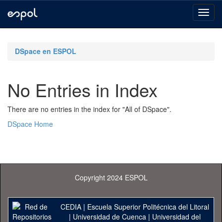
Skip
navigation
DSpace en ESPOL
No Entries in Index
There are no entries in the index for "All of DSpace".
DSpace Home
Copyright 2024 ESPOL
CEDIA
|
Escuela Superior Politécnica del Litoral
|
Universidad de Cuenca
|
Universidad del