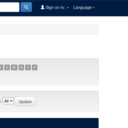
Sign on to:
Language
U
V
W
X
Y
Z
: