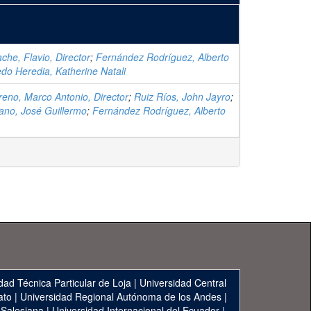
che, Flavio, Director
;
Fernández Rodríguez, Alberto
edo Heredia, Katherine Natali
eno, Marco Antonio, Director
;
Ruiz Ríos, John Jayro
;
ano, José Guillermo
;
Fernández Rodríguez, Alberto
dad Técnica Particular de Loja
|
Universidad Central
ato
|
Universidad Regional Autónoma de los Andes
|
 Salesiana
|
Universidad Internacional del Ecuador
|