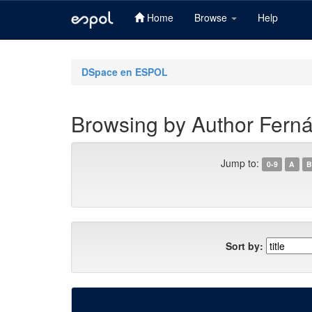
Home
Browse
Help
Skip
navigation
DSpace en ESPOL
Browsing by Author Ferná
Jump to:
0-9
A
B
Sort by: