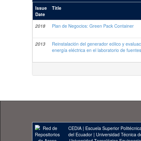
Issue
Title
Date
2018
Plan de Negocios: Green Pack Container
2013
Reinstalación del generador eólico y evaluac
energía eléctrica en el laboratorio de fuent
CEDIA
|
Escuela Superior Politécnica
del Ecuador
|
Universidad Técnica d
Universidad Tecnológica Equinoccia