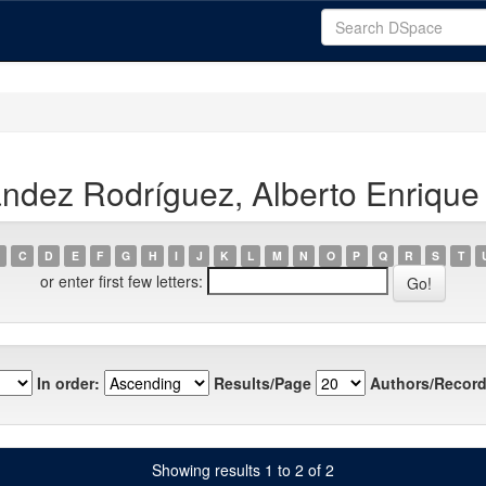
ndez Rodríguez, Alberto Enrique
C
D
E
F
G
H
I
J
K
L
M
N
O
P
Q
R
S
T
or enter first few letters:
In order:
Results/Page
Authors/Record
Showing results 1 to 2 of 2