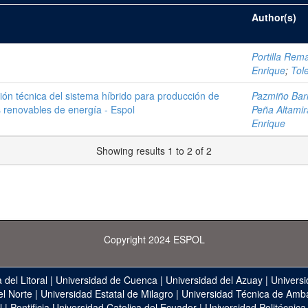
Author(s)
Portilla Rema
Enrique
;
Tol
ión técnica del sistema híbrido para producción de
Pazmiño Barr
es renovables de energía - Espol
Peña Altamir
Enrique
Showing results 1 to 2 of 2
Copyright 2024 ESPOL
 del Litoral
|
Universidad de Cuenca
|
Universidad del Azuay
|
Universi
el Norte
|
Universidad Estatal de Milagro
|
Universidad Técnica de Amb
l
|
Pontificia Universidad Catolica del Ecuador
|
Universidad Politécnica