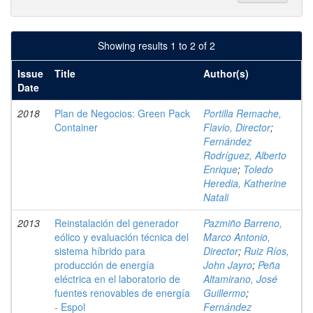
Showing results 1 to 2 of 2
Issue
Title
Author(s)
Date
2018
Plan de Negocios: Green Pack
Portilla Remache,
Container
Flavio, Director
;
Fernández
Rodríguez, Alberto
Enrique
;
Toledo
Heredia, Katherine
Natali
2013
Reinstalación del generador
Pazmiño Barreno,
eólico y evaluación técnica del
Marco Antonio,
sistema híbrido para
Director
;
Ruiz Ríos,
producción de energía
John Jayro
;
Peña
eléctrica en el laboratorio de
Altamirano, José
fuentes renovables de energía
Guillermo
;
- Espol
Fernández