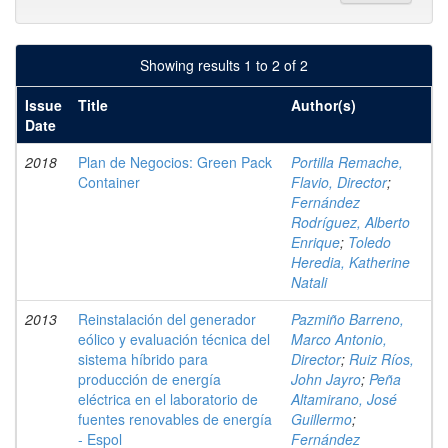
Showing results 1 to 2 of 2
Issue
Title
Author(s)
Date
2018
Plan de Negocios: Green Pack
Portilla Remache,
Container
Flavio, Director
;
Fernández
Rodríguez, Alberto
Enrique
;
Toledo
Heredia, Katherine
Natali
2013
Reinstalación del generador
Pazmiño Barreno,
eólico y evaluación técnica del
Marco Antonio,
sistema híbrido para
Director
;
Ruiz Ríos,
producción de energía
John Jayro
;
Peña
eléctrica en el laboratorio de
Altamirano, José
fuentes renovables de energía
Guillermo
;
- Espol
Fernández