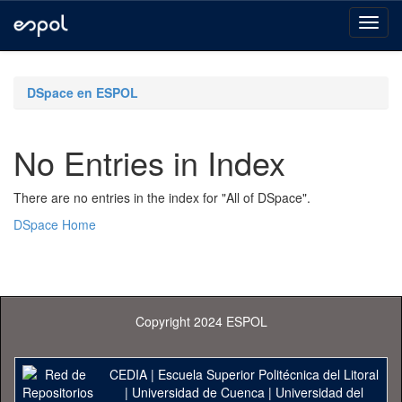
Skip
navigation
DSpace en ESPOL
No Entries in Index
There are no entries in the index for "All of DSpace".
DSpace Home
Copyright 2024 ESPOL
CEDIA
|
Escuela Superior Politécnica del Litoral
|
Universidad de Cuenca
|
Universidad del