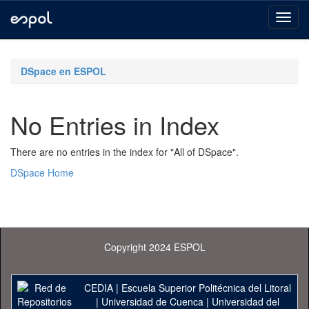
Skip
navigation
DSpace en ESPOL
No Entries in Index
There are no entries in the index for "All of DSpace".
DSpace Home
Copyright 2024 ESPOL
CEDIA
|
Escuela Superior Politécnica del Litoral
|
Universidad de Cuenca
|
Universidad del