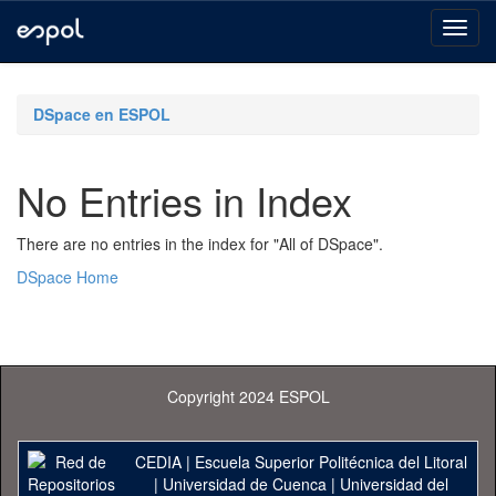
Skip
navigation
DSpace en ESPOL
No Entries in Index
There are no entries in the index for "All of DSpace".
DSpace Home
Copyright 2024 ESPOL
CEDIA
|
Escuela Superior Politécnica del Litoral
|
Universidad de Cuenca
|
Universidad del