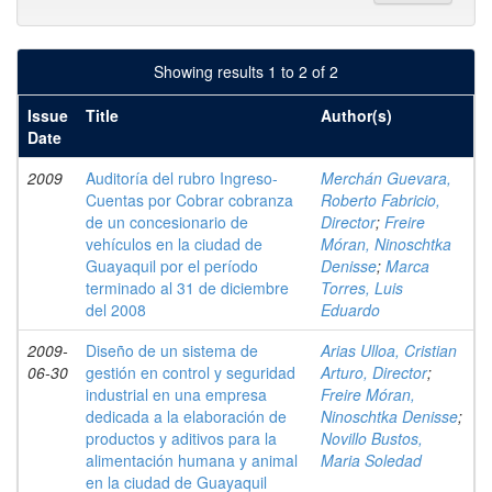
Showing results 1 to 2 of 2
Issue
Title
Author(s)
Date
2009
Auditoría del rubro Ingreso-
Merchán Guevara,
Cuentas por Cobrar cobranza
Roberto Fabricio,
de un concesionario de
Director
;
Freire
vehículos en la ciudad de
Móran, Ninoschtka
Guayaquil por el período
Denisse
;
Marca
terminado al 31 de diciembre
Torres, Luis
del 2008
Eduardo
2009-
Diseño de un sistema de
Arias Ulloa, Cristian
06-30
gestión en control y seguridad
Arturo, Director
;
industrial en una empresa
Freire Móran,
dedicada a la elaboración de
Ninoschtka Denisse
;
productos y aditivos para la
Novillo Bustos,
alimentación humana y animal
Maria Soledad
en la ciudad de Guayaquil