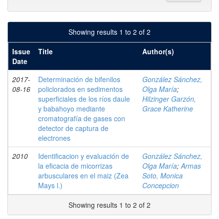
Showing results 1 to 2 of 2
Issue
Title
Author(s)
Date
2017-
Determinación de bifenilos
González Sánchez,
08-16
policlorados en sedimentos
Olga María
;
superficiales de los ríos daule
Hilzinger Garzón,
y babahoyo mediante
Grace Katherine
cromatografía de gases con
detector de captura de
electrones
2010
Identificacion y evaluación de
González Sánchez,
la eficacia de micorrizas
Olga María
;
Armas
arbusculares en el maiz (Zea
Soto, Monica
Mays l.)
Concepcion
Showing results 1 to 2 of 2