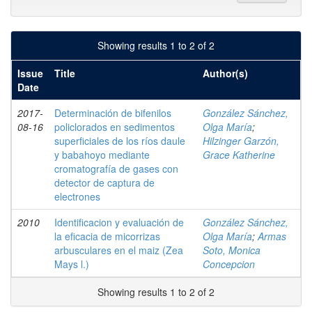
Showing results 1 to 2 of 2
Issue
Title
Author(s)
Date
2017-
Determinación de bifenilos
González Sánchez,
08-16
policlorados en sedimentos
Olga María
;
superficiales de los ríos daule
Hilzinger Garzón,
y babahoyo mediante
Grace Katherine
cromatografía de gases con
detector de captura de
electrones
2010
Identificacion y evaluación de
González Sánchez,
la eficacia de micorrizas
Olga María
;
Armas
arbusculares en el maiz (Zea
Soto, Monica
Mays l.)
Concepcion
Showing results 1 to 2 of 2