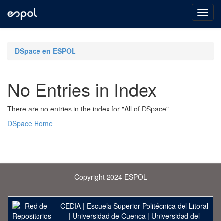
Skip
navigation
DSpace en ESPOL
No Entries in Index
There are no entries in the index for "All of DSpace".
DSpace Home
Copyright 2024 ESPOL
CEDIA
|
Escuela Superior Politécnica del Litoral
|
Universidad de Cuenca
|
Universidad del