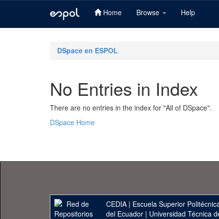
Home
Browse
Help
Skip
navigation
DSpace en ESPOL
No Entries in Index
There are no entries in the index for "All of DSpace".
DSpace Home
CEDIA
|
Escuela Superior Politécnica
del Ecuador
|
Universidad Técnica d