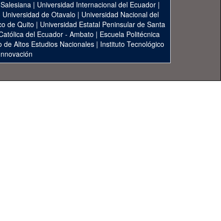
 Salesiana
|
Universidad Internacional del Ecuador
|
|
Universidad de Otavalo
|
Universidad Nacional del
co de Quito
|
Universidad Estatal Peninsular de Santa
 Católica del Ecuador - Ambato
|
Escuela Politécnica
to de Altos Estudios Nacionales
|
Instituto Tecnológico
 Innovación