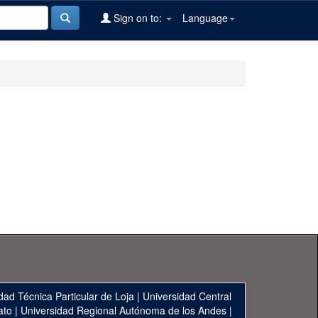
Sign on to:
Language
dad Técnica Particular de Loja
|
Universidad Central
ato
|
Universidad Regional Autónoma de los Andes
|