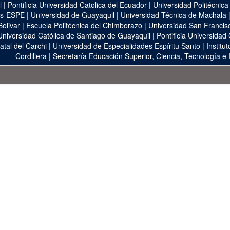
l
|
Pontificia Universidad Catolica del Ecuador
|
Universidad Politécnica
as-ESPE
|
Universidad de Guayaquil
|
Universidad Técnica de Machala
Bolivar
|
Escuela Politécnica del Chimborazo
|
Universidad San Francis
Universidad Católica de Santiago de Guayaquil
|
Pontificia Universidad
atal del Carchi
|
Universidad de Especialidades Espíritu Santo
|
Institu
Cordillera
|
Secretaría Educación Superior, Ciencia, Tecnología e