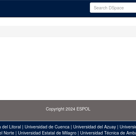
Copyright 2024 ESPOL
 del Litoral
|
Universidad de Cuenca
|
Universidad del Azuay
|
Universi
el Norte
|
Universidad Estatal de Milagro
|
Universidad Técnica de Amb