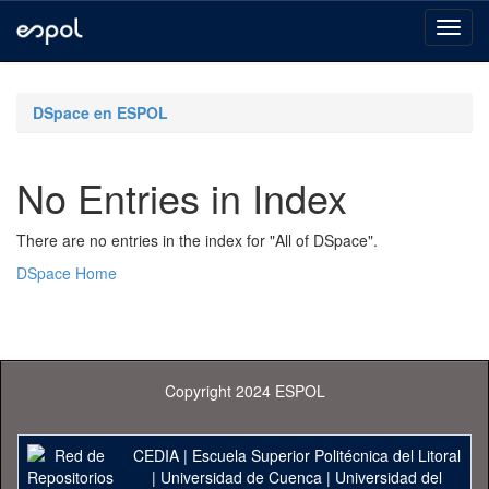
Skip
navigation
DSpace en ESPOL
No Entries in Index
There are no entries in the index for "All of DSpace".
DSpace Home
Copyright 2024 ESPOL
CEDIA
|
Escuela Superior Politécnica del Litoral
|
Universidad de Cuenca
|
Universidad del